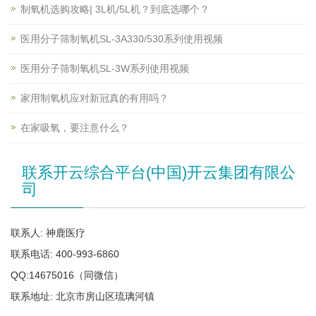
制氧机选购攻略| 3L机/5L机？到底选哪个？
医用分子筛制氧机SL-3A330/530系列使用视频
医用分子筛制氧机SL-3W系列使用视频
家用制氧机应对新冠真的有用吗？
在家吸氧，要注意什么？
联系开云综合平台(中国)开云集团有限公
司
联系人: 神鹿医疗
联系电话: 400-993-6860
QQ:14675016（同微信）
联系地址: 北京市房山区琉璃河镇