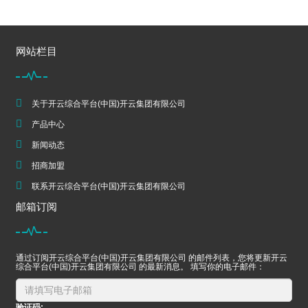
网站栏目
关于开云综合平台(中国)开云集团有限公司
产品中心
新闻动态
招商加盟
联系开云综合平台(中国)开云集团有限公司
邮箱订阅
通过订阅开云综合平台(中国)开云集团有限公司 的邮件列表，您将更新开云
综合平台(中国)开云集团有限公司 的最新消息。 填写你的电子邮件：
验证码: