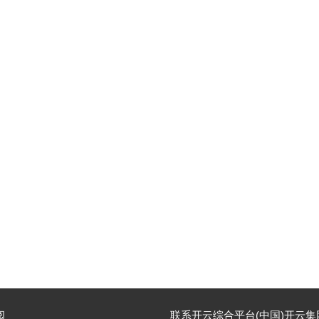
阅
联系开云综合平台(中国)开云集