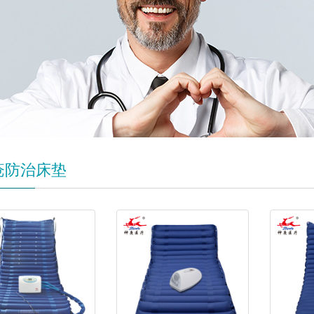
疮防治床垫