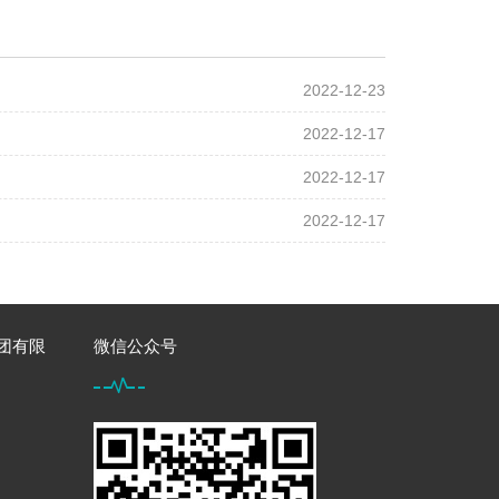
2022-12-23
2022-12-17
2022-12-17
2022-12-17
团有限
微信公众号