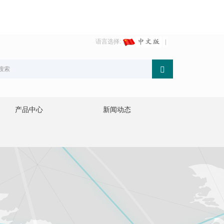
语言选择:
产品中心
新闻动态