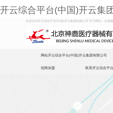
开云综合平台(中国)开云集
欢迎访问开云综合平台(中国)开云集团有限公司 官方网站！全国服务热线
网站开云综合平台(中国)开云集团有限公司
招商加盟
联系开云综合平台