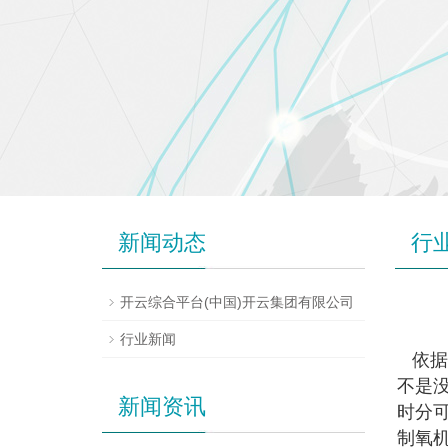
新闻动态
行
开云综合平台(中国)开云集团有限公司
行业新闻
依据
不是
新闻资讯
时分
制氧