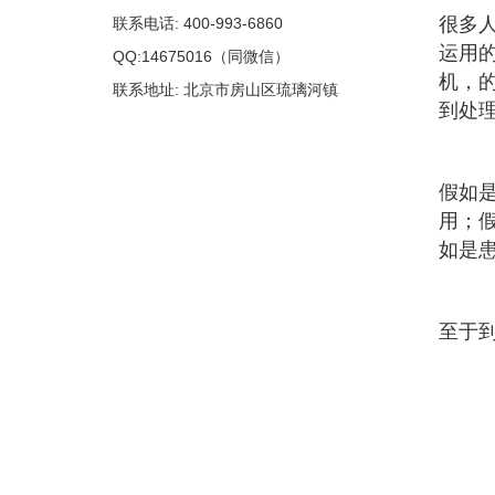
很多
联系电话: 400-993-6860
运用
QQ:14675016（同微信）
机，
联系地址: 北京市房山区琉璃河镇
到处
假如
用；
如是
至于