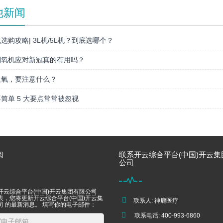
他新闻
选购攻略| 3L机/5L机？到底选哪个？
制氧机应对新冠真的有用吗？
吸氧，要注意什么？
简单 5 大要点常常被忽视
阅
联系开云综合平台(中国)开云集
公司
开云综合平台(中国)开云集团有限公司
表，您将更新开云综合平台(中国)开云集
联系人: 神鹿医疗
司 的最新消息。 填写你的电子邮件：
联系电话: 400-993-6860