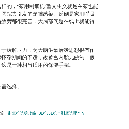
样的，“家用制氧机”望文生义就是在家也能
到医院去引发的穿插感染。反倒是家用呼吸
后效劳都很完善，大局部问题在线上就能得
关于缓解压力，为大脑供氧活泼思想很有作
解怀孕期间的不适，改善宫内胎儿缺氧；假
，这是一种相当适用的保健手腕。
按需选择。
一篇：
制氧机选购攻略| 3L机/5L机？到底选哪个？