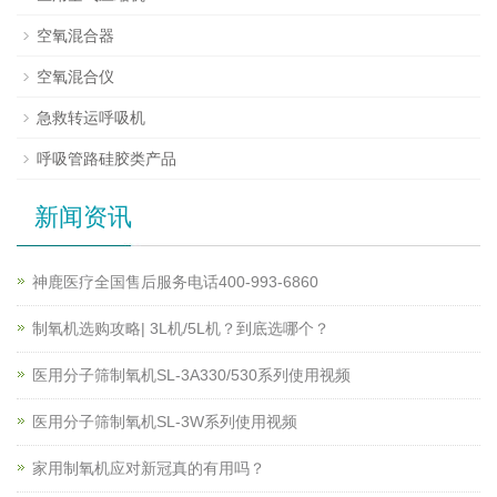
空氧混合器
空氧混合仪
急救转运呼吸机
呼吸管路硅胶类产品
新闻资讯
神鹿医疗全国售后服务电话400-993-6860
制氧机选购攻略| 3L机/5L机？到底选哪个？
医用分子筛制氧机SL-3A330/530系列使用视频
医用分子筛制氧机SL-3W系列使用视频
家用制氧机应对新冠真的有用吗？