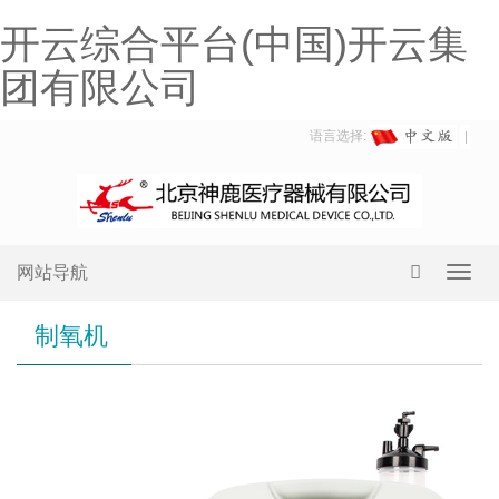
开云综合平台(中国)开云集
团有限公司
语言选择:
网站导航
Toggl
navig
制氧机