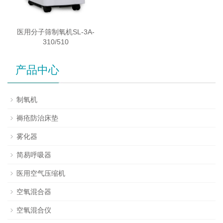
医用分子筛制氧机SL-3A-
310/510
产品中心
制氧机
褥疮防治床垫
雾化器
简易呼吸器
医用空气压缩机
空氧混合器
空氧混合仪