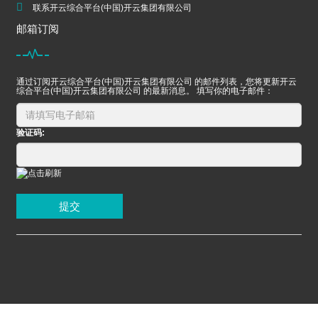
联系开云综合平台(中国)开云集团有限公司
邮箱订阅
通过订阅开云综合平台(中国)开云集团有限公司 的邮件列表，您将更新开云
综合平台(中国)开云集团有限公司 的最新消息。 填写你的电子邮件：
验证码:
提交